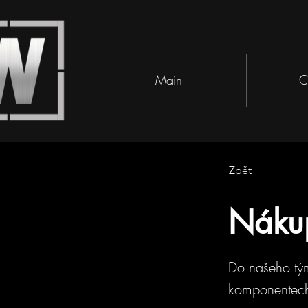
Main
C
Zpět
Náku
Do našeho tým
komponentech 