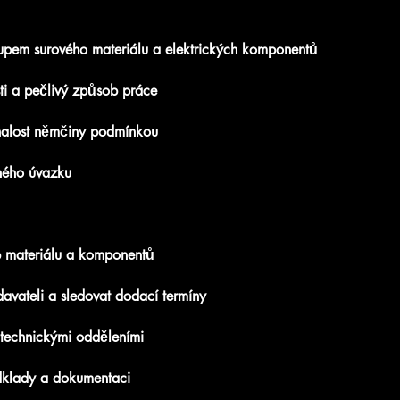
kupem surového materiálu a elektrických komponentů
ti a pečlivý způsob práce
nalost němčiny podmínkou
ného úvazku
p materiálu a komponentů
avateli a sledovat dodací termíny
 technickými odděleními
dklady a dokumentaci