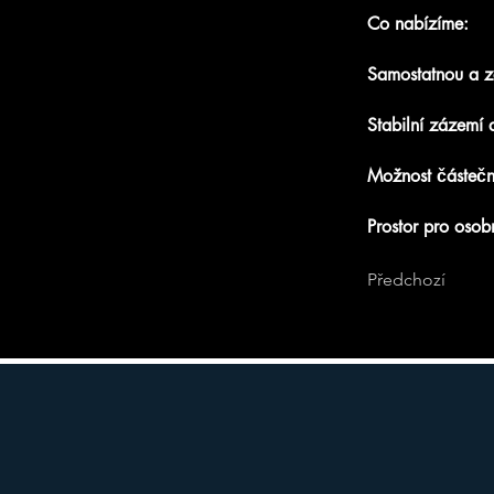
Co nabízíme:
Samostatnou a 
Stabilní zázemí a
Možnost částeč
Prostor pro osobn
Předchozí