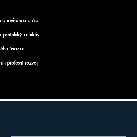
zodpovědnou práci
 přátelský kolektiv
ného úvazku
í i profesní rozvoj