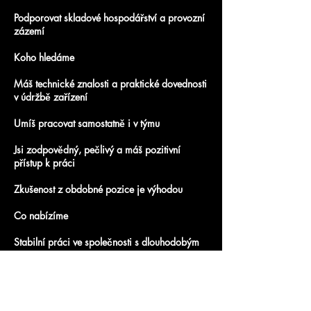
Podporovat skladové hospodářství a provozní
zázemí
Koho hledáme
Máš technické znalosti a praktické dovednosti
v údržbě zařízení
Umíš pracovat samostatně i v týmu
Jsi zodpovědný, pečlivý a máš pozitivní
přístup k práci
Zkušenost z obdobné pozice je výhodou
Co nabízíme
Stabilní práci ve společnosti s dlouhodobým
zázemím
Přátelský kolektiv a férový přístup
Možnost profesního růstu a zaučení