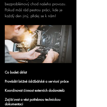
bezproblémový chod našeho provozu.
Pokud máš rád pestrou práci, kde je
každý den jiný, přidej se k nám!
Co budeš dělat
Provádět běžné údržbářské a servisní práce
Koordinovat činnost externích dodavatelů
Zajišťovat a vést potřebnou technickou
dokumentaci