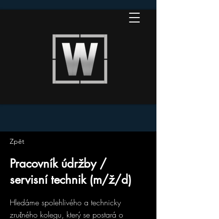
Zpět
Pracovník údržby /
servisní technik (m/ž/d)
Hledáme spolehlivého a technicky
zručného kolegu, který se postará o